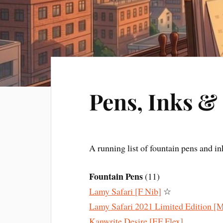
Pens, Inks &
A running list of fountain pens and in
Fountain Pens
(11)
Lamy Safari [F Nib]
☆
Lamy Safari 2021 Limited Edition [
Kanwrite Desire [EF Flex]