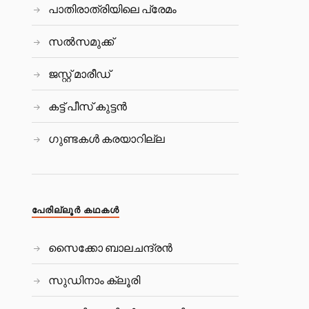
പാതിരാത്രിയിലെ പ്രേമം
സല്‍സമുക്ക്
ജസ്റ്റ് മാരീഡ്
കട്ട് പീസ്‌ കുട്ടന്‍
ഗുണ്ടകൾ കരയാറില്ല
പേരില്ലൂര്‍ കഥകള്‍
സൈക്കോ ബാലചന്ദ്രൻ
സുഡിനാം ക്ലൂരി