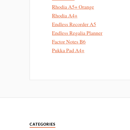
Rhodia A5+ Orange
Rhodia A4+
Endless Recorder A5
Endless Regalia Planner
Factor Notes B6
Pukka Pad A4+
CATEGORIES