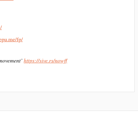
/
eepu.me/fp/
e movement’
https://sive.rs/nowff