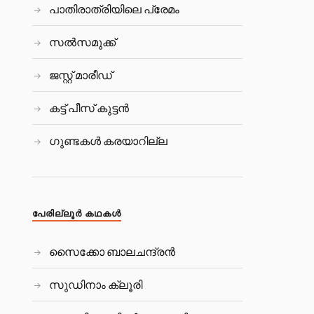
പാതിരാത്രിയിലെ പ്രേമം
സല്‍സമുക്ക്
ജസ്റ്റ് മാരീഡ്
കട്ട് പീസ്‌ കുട്ടന്‍
ഗുണ്ടകൾ കരയാറില്ല
പേരില്ലൂര്‍ കഥകള്‍
സൈക്കോ ബാലചന്ദ്രൻ
സുഡിനാം ക്ലൂരി