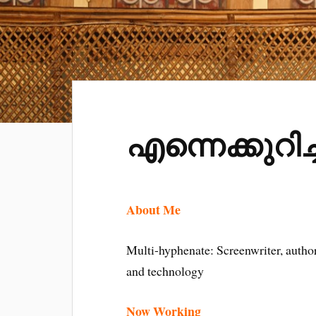
എന്നെക്കുറിച്ച
About Me
Multi-hyphenate: Screenwriter, author,
and technology
Now Working