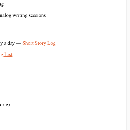
ng
nalog writing sessions
ry a day —
Short Story Log
g List
orte)