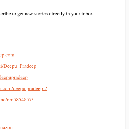
cribe to get new stories directly in your inbox.
eep.com
iki/Deepu_Pradeep
ideepupradeep
m.com/deepu.pradeep_/
ame/nm5854857/
mazon