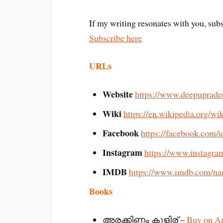
If my writing resonates with you, subs
Subscribe here
URLs
Website
https://www.deepuprad
Wiki
https://en.wikipedia.org/w
Facebook
https://facebook.com/
Instagram
https://www.instagra
IMDB
https://www.imdb.com/n
Books
അരക്കിണ്ണം കുളിര് –
Buy on A