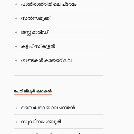
പാതിരാത്രിയിലെ പ്രേമം
സല്‍സമുക്ക്
ജസ്റ്റ് മാരീഡ്
കട്ട് പീസ്‌ കുട്ടന്‍
ഗുണ്ടകൾ കരയാറില്ല
പേരില്ലൂര്‍ കഥകള്‍
സൈക്കോ ബാലചന്ദ്രൻ
സുഡിനാം ക്ലൂരി