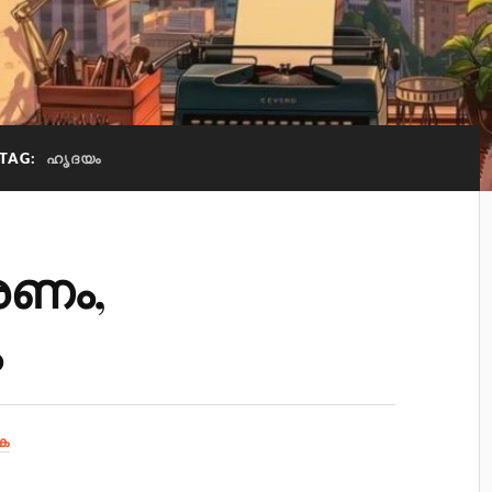
TAG:
ഹൃദയം
രണം,
ം
ക