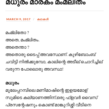
മധുരം മാരകം മംമ്ലിതം
MARCH 9, 2017
കഥകള്‍
മംമ്ലിതോ ?
അതെ, മംമ്ലിതം.
അതെന്താ ?
അതൊരു ടൈപ്പ് അവസ്ഥേണ്. കുഴിബോംബ്
ചവിട്ടി നിൽക്കുമ്പോ, കാലിന്റെ അടീല് ചൊറിച്ചില്
വരുന്ന പോലൊരു അവസ്ഥ!
മധുരം
മൂലേപ്പറമ്പിലെ മണിമാഷിന്റെ ഇളയമോള്
സുമിടെ കല്യാണത്തിന്,ഒരു ഫ്‌ളവർ വൈസ്
പ്രസന്റേഷനും കൊണ്ട് മാങ്കുറിശ്ശി വീടിനെ