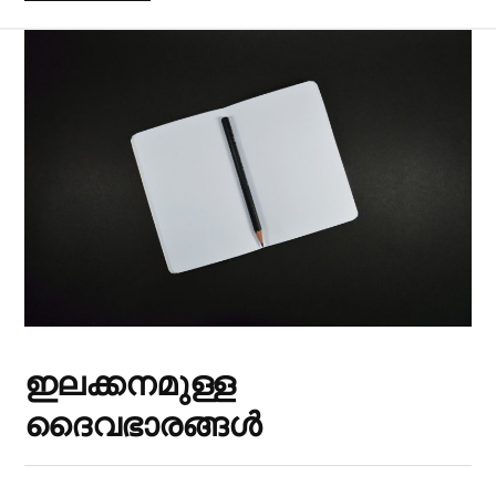
ഇലക്കനമുള്ള
ദൈവഭാരങ്ങൾ