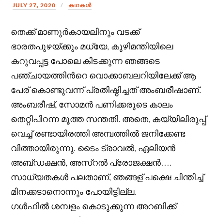
JULY 27, 2020
കഥകള്‍
തെക്ക് മാണൂർകായലിനും വടക്ക്
ഭാരതപുഴയ്ക്കും മധ്യേ, കുഴിമന്തിയിലെ
കറുവപ്പട്ട പോലെ കിടക്കുന്ന ഞങ്ങടെ
പഞ്ചായത്തിന്‍റെ വൊക്കാബലറിയിലേക്ക് ആ
പേര് കൊണ്ടുവന്ന് പ്രതിഷ്ഠിച്ചത് അംബരീഷാണ്.
അംബരീഷ്, സോമൻ പണിക്കരുടെ കാലം
തെറ്റിപിറന്ന മൂത്ത സന്തതി. അതെ, കയ്യിലിരുപ്പ്
വെച്ച് രണ്ടായിരത്തി അമ്പത്തില്‍ ജനിക്കേണ്ട
വിത്തായിരുന്നു. ടൈം ട്രാവൽ, ഏലിയൻ
അബ്‌ഡക്ഷൻ, അസ്റൽ പ്രോജക്ഷൻ….
സാധ്യതകൾ പലതാണ്, ഞങ്ങള് പക്ഷെ ചിന്തിച്ച്
മിനക്കടാനൊന്നും പോയിട്ടില്ല.
ഗൾഫിൽ ശമ്പളം കൊടുക്കുന്ന അറബിക്ക്