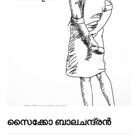
സൈക്കോ ബാലചന്ദ്രൻ