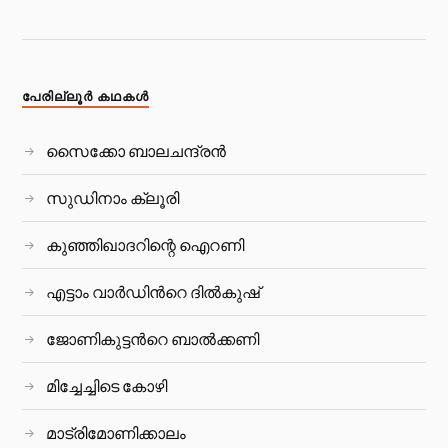
പേരില്ലൂര്‍ കഥകള്‍
സൈക്കോ ബാലചന്ദ്രൻ
സുഡിനാം ക്ലൂരി
കുഞ്ഞിഖാദറിന്റെ ഐറണി
എട്ടാം വാർഡിന്‍റെ ദിൽകുഷ്
ജോണികുട്ടന്‍റെ ബാല്‍ക്കണി
മിച്ചേച്ചിടെ കോഴി
മാട്രിമോണിക്കാലം