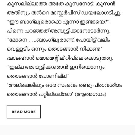
കൂസലില്ലാത്ത അതേ കൂസനോട്. കൂസന്‍
അതിനും തന്‍റെ മാസ്റ്റർപീസ്‌ ഡയലോഗടിച്ചു.
“ഈ ബാഗ്ലൂരൊക്കെ എന്നാ ഇണ്ടായെ?”.
പിന്നെ പറഞ്ഞത് അബൂട്ടിക്കാനോടാര്‍ന്നു.
“മോനെ …..ബാംഗ്ലൂരാണ്, പോയിട്ട് വലീം
വെള്ളടീം ഒന്നും തൊടങ്ങാന്‍ നിക്കണ്ട”
ഷാജഹാന്‍ മൊമെന്റില് റിപ്ലെ കൊടുത്തു,
“ഇല്ല അബൂട്ടിക്ക,ഞാന്‍ ഇനിയൊന്നും
തൊടങ്ങാന്‍ പോണില്ല”
‘അല്ലെങ്കിലും ഒരേ സംഭവം രണ്ടു പ്രാവശ്യം
തൊടങ്ങാന്‍ പറ്റില്ലല്ലോ’ (ആത്മഗധം)
READ MORE