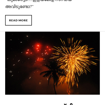
അവിടുണ്ടോ?”
READ MORE