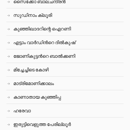
സൈക്കോ ബാലചന്ദ്രൻ
സുഡിനാം ക്ലൂരി
കുഞ്ഞിഖാദറിന്റെ ഐറണി
എട്ടാം വാർഡിന്‍റെ ദിൽകുഷ്
ജോണികുട്ടന്‍റെ ബാല്‍ക്കണി
മിച്ചേച്ചിടെ കോഴി
മാട്രിമോണിക്കാലം
കാണാതായ കുഞ്ഞിപ്പ
ഹരേവാ
ഇരുട്ടിവെളുത്ത പേരില്ലൂര്‍