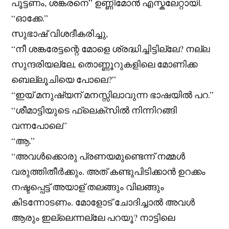
പൂട്ടണം, ശങ്കരനെ” ഉണ്ണിമോൻ എസ്കലേറ്റായി.
“ഓക്കേ.”
സുഭാഷ് വിശദീകരിച്ചു,
“നീ ശങ്കരേട്ടന്റെ മോളെ ശ്രദ്ധിച്ചിട്ടില്ലേ? നല്ല
സുന്ദരിയല്ലേ, തൊണ്ണൂറുകളിലെ മോണിക്ക
ബെല്ലൂചിയെ പോലെ?”
“ഇയ് മനുഷ്യന് മനസ്സിലാവുന്ന ഭാഷയിൽ പറ.”
“ശീമാട്ടിയുടെ ഫ്ലെക്സിൽ നിന്നിറങ്ങി
വന്നപോലെ”
“ആ.”
“അവൾക്കൊരു പ്രണയമുണ്ടെന്ന് നമ്മൾ
വരുത്തിതീർക്കും. അത് കണ്ടുപിടിക്കാൻ ഉറക്കം
നഷ്ടപ്പെട്ട് അയാള് തലങ്ങും വിലങ്ങും
കിടന്നോടണം. മോളോട് ചോദിച്ചാൽ അവൾ
ആരും ഇല്ലെന്നല്ലേ പറയൂ? നാട്ടിലെ