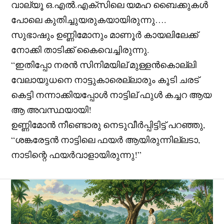
വാല്യൂ ഒ.എൽ.എക്‌സിലെ യമഹ ബൈക്കുകൾ
പോലെ കുതിച്ചുയരുകയായിരുന്നു….
സുഭാഷും ഉണ്ണിമോനും മാണൂർ കായലിലേക്ക്
നോക്കി താടിക്ക് കൈവെച്ചിരുന്നു.
“ഇതിപ്പോ നരൻ സിനിമയില് മുള്ളൻകൊല്ലി
വേലായുധനെ നാട്ടുകാരെല്ലാരും കൂടി ചരട്
കെട്ടി നന്നാക്കിയപ്പോൾ നാട്ടില് ഫുൾ കച്ചറ ആയ
ആ അവസ്ഥയായി!
ഉണ്ണിമോൻ നീണ്ടൊരു നെടുവീർപ്പിട്ടിട്ട് പറഞ്ഞു,
“ശങ്കരേട്ടൻ നാട്ടിലെ ഫയർ ആയിരുന്നില്ലടാ,
നാടിന്റെ ഫയർവാളായിരുന്നു!”