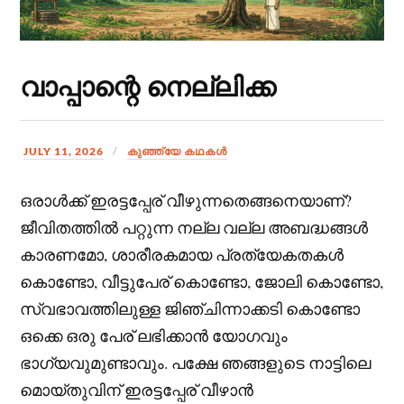
വാപ്പാന്റെ നെല്ലിക്ക
JULY 11, 2026
കുഞ്ഞ്യേ കഥകള്‍
ഒരാൾക്ക് ഇരട്ടപ്പേര് വീഴുന്നതെങ്ങനെയാണ്?
ജീവിതത്തിൽ പറ്റുന്ന നല്ല വല്ല അബദ്ധങ്ങൾ
കാരണമോ, ശാരീരകമായ പ്രത്യേകതകൾ
കൊണ്ടോ, വീട്ടുപേര് കൊണ്ടോ, ജോലി കൊണ്ടോ,
സ്വഭാവത്തിലുള്ള ജിഞ്ചിന്നാക്കടി കൊണ്ടോ
ഒക്കെ ഒരു പേര് ലഭിക്കാൻ യോഗവും
ഭാഗ്യവുമുണ്ടാവും. പക്ഷേ ഞങ്ങളുടെ നാട്ടിലെ
മൊയ്തുവിന് ഇരട്ടപ്പേര് വീഴാൻ